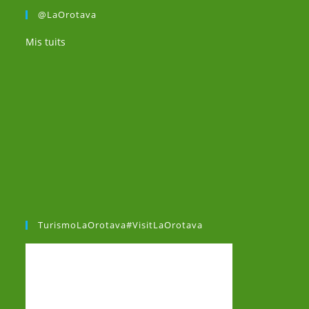
@LaOrotava
Mis tuits
TurismoLaOrotava#VisitLaOrotava