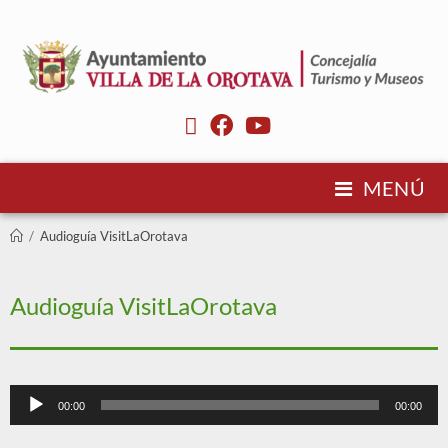
MENÚ
/
Audioguía VisitLaOrotava
Audioguía VisitLaOrotava
Reproductor
00:00
00:00
de
audio