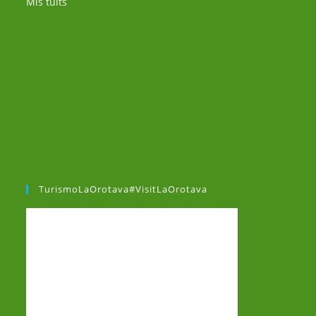
Mis tuits
TurismoLaOrotava#VisitLaOrotava