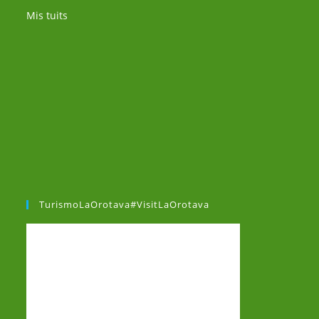
Mis tuits
TurismoLaOrotava#VisitLaOrotava