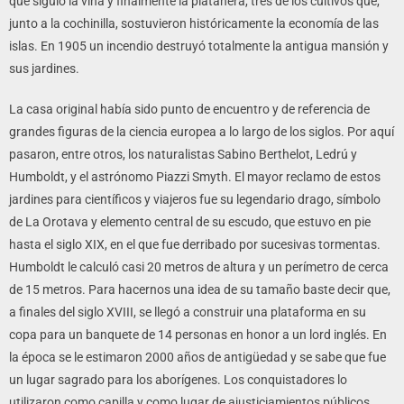
que siguió la viña y finalmente la platanera, tres de los cultivos que,
junto a la cochinilla, sostuvieron históricamente la economía de las
islas. En 1905 un incendio destruyó totalmente la antigua mansión y
sus jardines.
La casa original había sido punto de encuentro y de referencia de
grandes figuras de la ciencia europea a lo largo de los siglos. Por aquí
pasaron, entre otros, los naturalistas Sabino Berthelot, Ledrú y
Humboldt, y el astrónomo Piazzi Smyth. El mayor reclamo de estos
jardines para científicos y viajeros fue su legendario drago, símbolo
de La Orotava y elemento central de su escudo, que estuvo en pie
hasta el siglo XIX, en el que fue derribado por sucesivas tormentas.
Humboldt le calculó casi 20 metros de altura y un perímetro de cerca
de 15 metros. Para hacernos una idea de su tamaño baste decir que,
a finales del siglo XVIII, se llegó a construir una plataforma en su
copa para un banquete de 14 personas en honor a un lord inglés. En
la época se le estimaron 2000 años de antigüedad y se sabe que fue
un lugar sagrado para los aborígenes. Los conquistadores lo
utilizaron como capilla y como lugar de ajusticiamientos públicos.