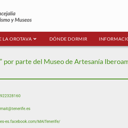
E LA OROTAVA
DÓNDE DORMIR
INFORMACIÓ
s” por parte del Museo de Artesanía Iberoa
922328160
mait@tenerife.es
es-es.facebook.com/MAITenerife/