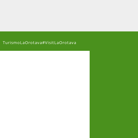
TurismoLaOrotava#VisitLaOrotava