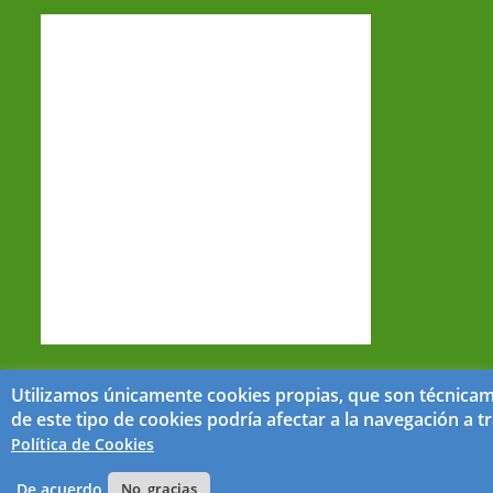
Utilizamos únicamente cookies propias, que son técnicame
de este tipo de cookies podría afectar a la navegación a
Accesibilidad
Condiciones de uso
Política de Privacidad
Política de Cookies
Política de Cookies
Mapa del Sitio
De acuerdo
No, gracias