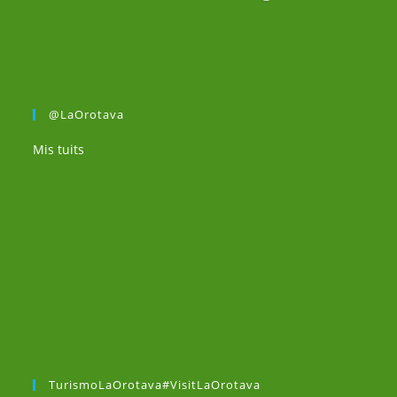
@LaOrotava
Mis tuits
TurismoLaOrotava#VisitLaOrotava