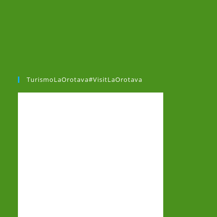
TurismoLaOrotava#VisitLaOrotava