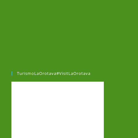
TurismoLaOrotava#VisitLaOrotava