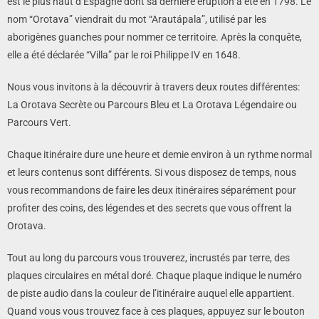
est le plus haut d’Espagne dont sa dernière éruption a été en 1798. Le
nom “Orotava” viendrait du mot “Arautápala”, utilisé par les
aborigènes guanches pour nommer ce territoire. Après la conquête,
elle a été déclarée “Villa” par le roi Philippe IV en 1648.
Nous vous invitons à la découvrir à travers deux routes différentes:
La Orotava Secrète ou Parcours Bleu et La Orotava Légendaire ou
Parcours Vert.
Chaque itinéraire dure une heure et demie environ à un rythme normal
et leurs contenus sont différents. Si vous disposez de temps, nous
vous recommandons de faire les deux itinéraires séparément pour
profiter des coins, des légendes et des secrets que vous offrent la
Orotava.
Tout au long du parcours vous trouverez, incrustés par terre, des
plaques circulaires en métal doré. Chaque plaque indique le numéro
de piste audio dans la couleur de l’itinéraire auquel elle appartient.
Quand vous vous trouvez face à ces plaques, appuyez sur le bouton