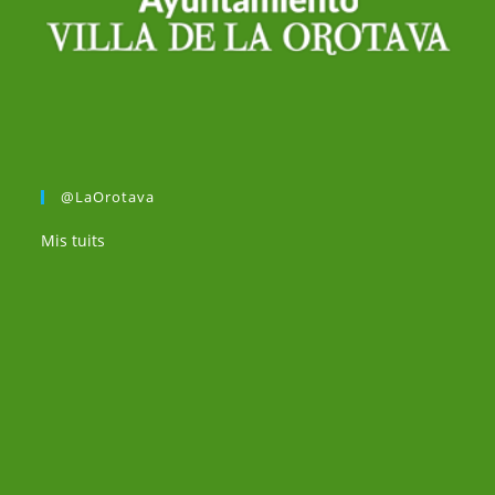
@LaOrotava
Mis tuits