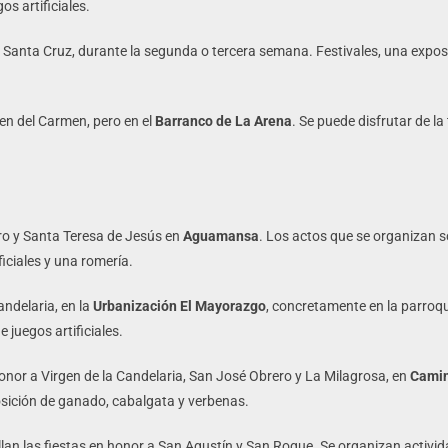
os artificiales.
la Santa Cruz, durante la segunda o tercera semana. Festivales, una expos
gen del Carmen, pero en el
Barranco de La Arena
. Se puede disfrutar de la
ro y Santa Teresa de Jesús en
Aguamansa
. Los actos que se organizan s
ficiales y una romería.
andelaria, en la
Urbanización El Mayorazgo
, concretamente en la parroq
 juegos artificiales.
onor a Virgen de la Candelaria, San José Obrero y La Milagrosa, en
Camin
posición de ganado, cabalgata y verbenas.
lan las fiestas en honor a San Agustín y San Roque. Se organizan activida