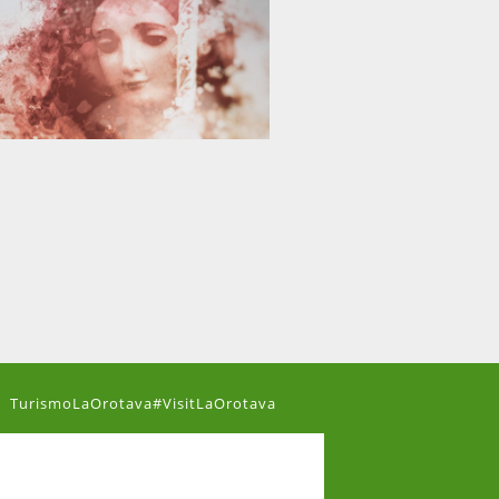
TurismoLaOrotava#VisitLaOrotava