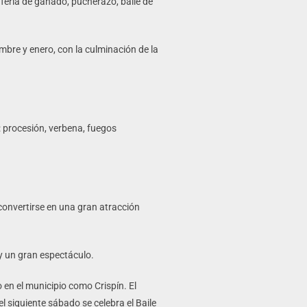
feria de ganado, pucherazo, baile de
mbre y enero, con la culminación de la
n: procesión, verbena, fuegos
 convertirse en una gran atracción
 y un gran espectáculo.
 en el municipio como Crispín. El
l siguiente sábado se celebra el Baile