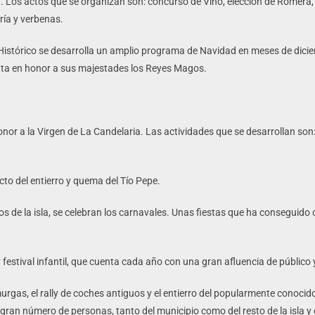
a
. Los actos que se organizan son: concurso de Vino, elección de Romera, 
ía y verbenas.
Histórico se desarrolla un amplio programa de Navidad en meses de dicie
ta en honor a sus majestades los Reyes Magos.
 honor a la Virgen de La Candelaria. Las actividades que se desarrollan so
cto del entierro y quema del Tío Pepe.
s de la isla, se celebran los carnavales. Unas fiestas que ha conseguido
festival infantil, que cuenta cada año con una gran afluencia de público
rgas, el rally de coches antiguos y el entierro del popularmente conocido
an número de personas, tanto del municipio como del resto de la isla y e