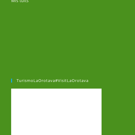
Mis tuits
TurismoLaOrotava#VisitLaOrotava