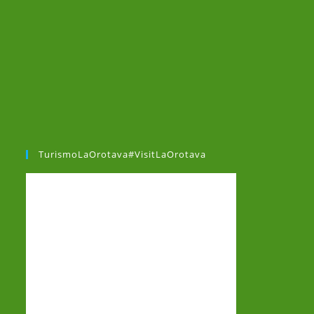
TurismoLaOrotava#VisitLaOrotava