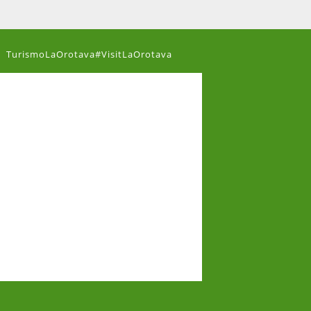
TurismoLaOrotava#VisitLaOrotava