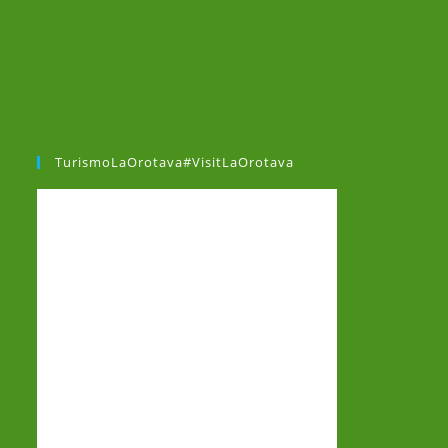
TurismoLaOrotava#VisitLaOrotava