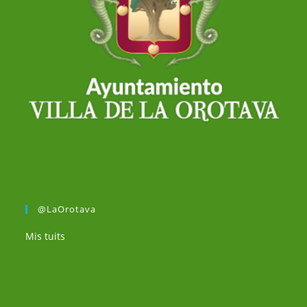
@LaOrotava
Mis tuits