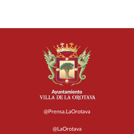
@Prensa.LaOrotava
@LaOrotava