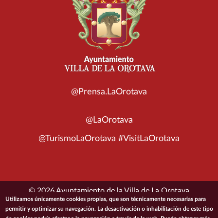
@Prensa.LaOrotava
@LaOrotava
@TurismoLaOrotava #VisitLaOrotava
© 2026 Ayuntamiento de la Villa de La Orotava
Utilizamos únicamente cookies propias, que son técnicamente necesarias para
permitir y optimizar su navegación. La desactivación o inhabilitación de este tipo
ACCESIBILIDAD
CONDICIONES DE USO
POLÍTICA DE PRIVACIDAD