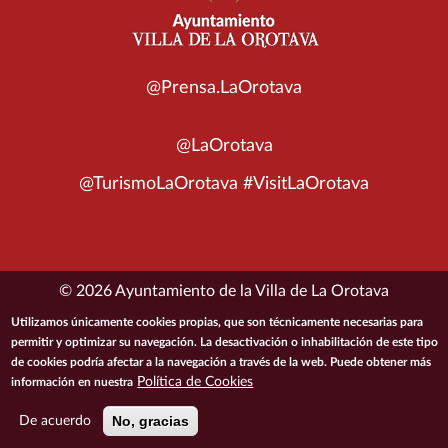
@Prensa.LaOrotava
@LaOrotava
@TurismoLaOrotava #VisitLaOrotava
© 2026 Ayuntamiento de la Villa de La Orotava
Utilizamos únicamente cookies propias, que son técnicamente necesarias para
ACCESIBILIDAD
CONDICIONES DE USO
POLÍTICA DE PRIVACIDAD
permitir y optimizar su navegación. La desactivación o inhabilitación de este tipo
de cookies podría afectar a la navegación a través de la web. Puede obtener más
POLÍTICA DE COOKIES
MAPA DEL SITIO
Política de Cookies
información en nuestra
No, gracias
De acuerdo