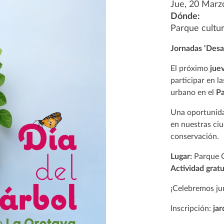
Jue, 20 Marz
Dónde:
Parque cultu
Jornadas ‘Desa
El próximo
jue
participar en l
urbano en el
Pa
Una oportunida
en nuestras ciu
conservación.
Lugar:
Parque C
Actividad gratu
¡Celebremos ju
Inscripción:
jar