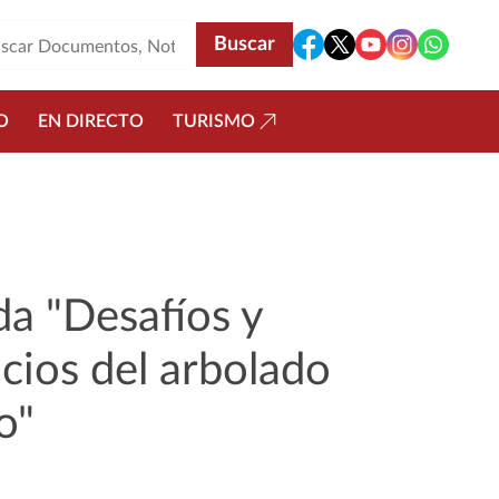
O
EN DIRECTO
TURISMO
da "Desafíos y
cios del arbolado
o"