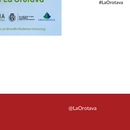
#LaOrotava
@LaOrotava