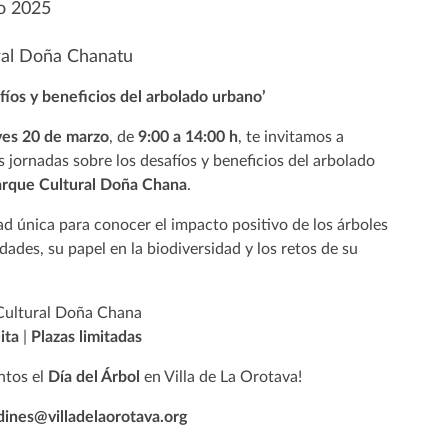
o 2025
ral Doña Chanatu
fíos y beneficios del arbolado urbano’
ves 20 de marzo
, de
9:00 a 14:00 h
, te invitamos a
as jornadas sobre los desafíos y beneficios del arbolado
rque Cultural Doña Chana
.
d única para conocer el impacto positivo de los árboles
dades, su papel en la biodiversidad y los retos de su
ultural Doña Chana
ita
|
Plazas limitadas
ntos el
Día del Árbol
en Villa de La Orotava!
dines@villadelaorotava.org