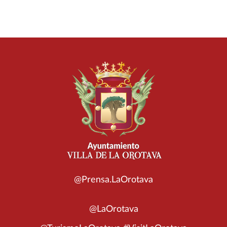
@Prensa.LaOrotava
@LaOrotava