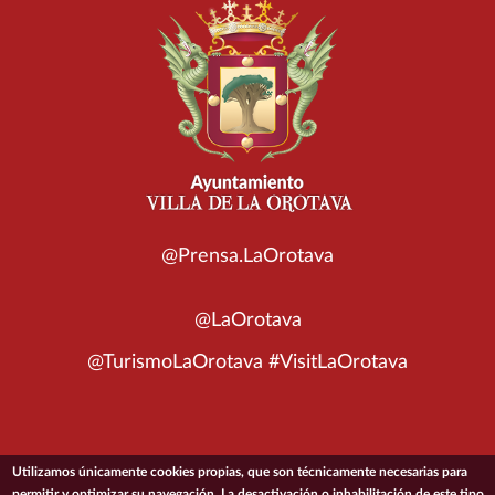
@Prensa.LaOrotava
@LaOrotava
@TurismoLaOrotava #VisitLaOrotava
Utilizamos únicamente cookies propias, que son técnicamente necesarias para
© 2026 Ayuntamiento de la Villa de La Orotava
permitir y optimizar su navegación. La desactivación o inhabilitación de este tipo