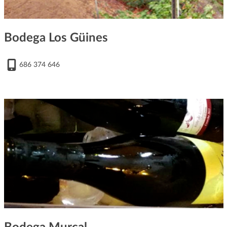
Bodega Los Güines
686 374 646