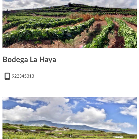
Bodega La Haya
922345313