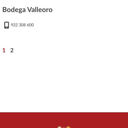
Bodega Valleoro
922 308 600
Paginación
Página
Página
1
2