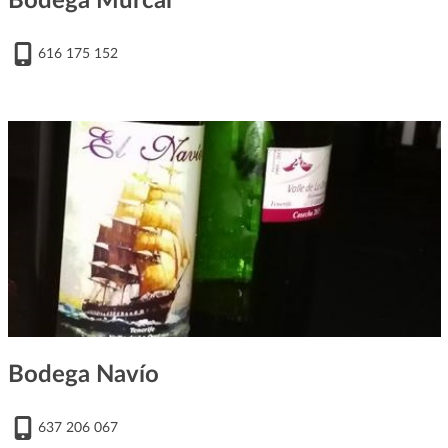
Bodega Murcal
616 175 152
Bodega Navío
637 206 067