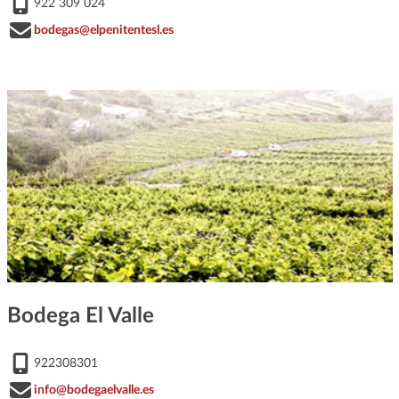
922 309 024
bodegas@elpenitentesl.es
Bodega El Valle
922308301
info@bodegaelvalle.es