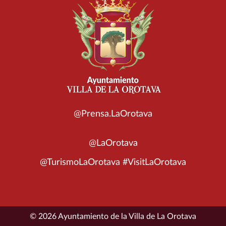
@Prensa.LaOrotava
@LaOrotava
@TurismoLaOrotava #VisitLaOrotava
© 2026 Ayuntamiento de la Villa de La Orotava