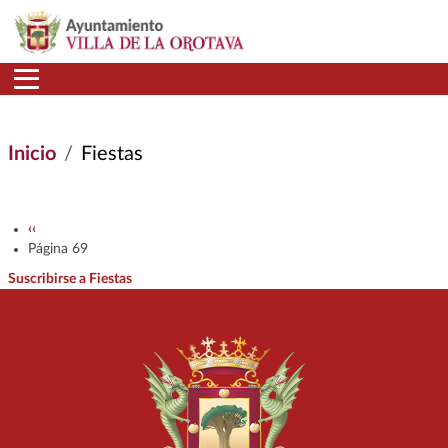
Pasar al contenido principal
Inicio
Fiestas
Paginación
Página anterior
‹‹
Página 69
Suscribirse a Fiestas