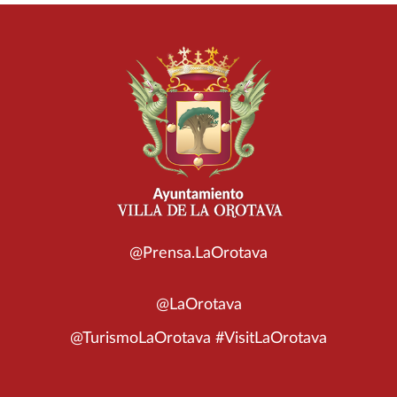
@Prensa.LaOrotava
@LaOrotava
@TurismoLaOrotava #VisitLaOrotava