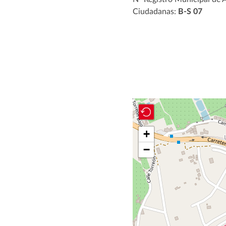
Ciudadanas:
B-S 07
+
−