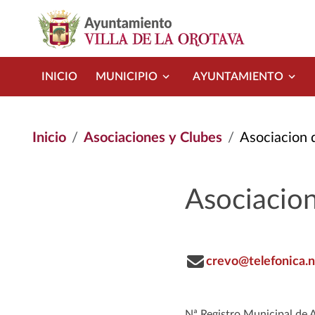
Pasar al contenido principal
INICIO
MUNICIPIO
AYUNTAMIENTO
Inicio
Asociaciones y Clubes
Asociacion 
Asociacion
crevo@telefonica.
Nª Registro Municipal de 