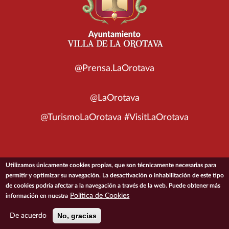
@Prensa.LaOrotava
@LaOrotava
@TurismoLaOrotava #VisitLaOrotava
Utilizamos únicamente cookies propias, que son técnicamente necesarias para
© 2026 Ayuntamiento de la Villa de La Orotava
permitir y optimizar su navegación. La desactivación o inhabilitación de este tipo
de cookies podría afectar a la navegación a través de la web. Puede obtener más
Política de Cookies
información en nuestra
ACCESIBILIDAD
CONDICIONES DE USO
POLÍTICA DE PRIVACIDAD
POLÍTICA DE COOKIES
MAPA DEL SITIO
No, gracias
De acuerdo