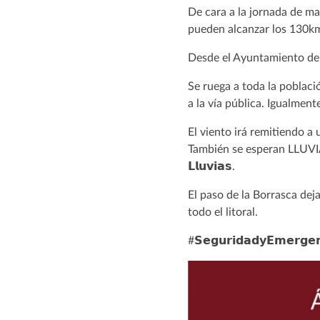
De cara a la jornada de ma
pueden alcanzar los 130km
Desde el Ayuntamiento de La Or
Se ruega a toda la poblac
a la vía pública. Igualmen
El viento irá remitiendo a 
También se esperan LLUVIAS 
𝗟𝗹𝘂𝘃𝗶𝗮𝘀.
El paso de la Borrasca dej
todo el litoral.
#𝗦𝗲𝗴𝘂𝗿𝗶𝗱𝗮𝗱𝘆𝗘𝗺𝗲𝗿𝗴𝗲𝗻