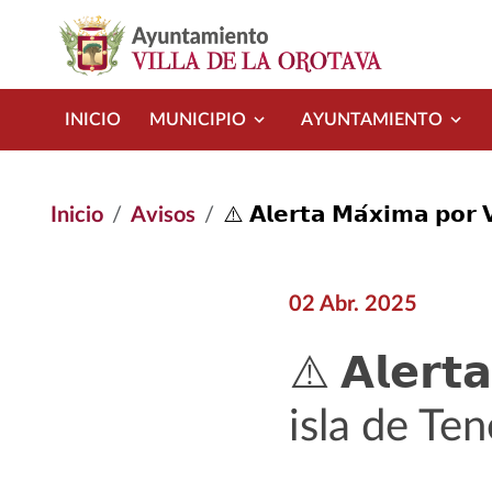
Pasar al contenido principal
INICIO
MUNICIPIO
AYUNTAMIENTO
Inicio
Avisos
⚠️ 𝗔𝗹𝗲𝗿𝘁𝗮 𝗠𝗮́𝘅𝗶𝗺𝗮 𝗽𝗼
02 Abr. 2025
⚠️ 𝗔𝗹𝗲𝗿𝘁
isla de Ten