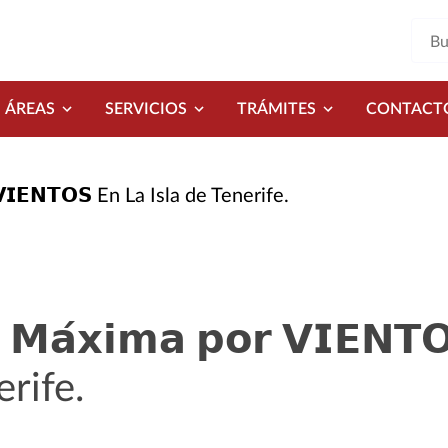
ÁREAS
SERVICIOS
TRÁMITES
CONTACT
𝗿 𝗩𝗜𝗘𝗡𝗧𝗢𝗦 En La Isla de Tenerife.
𝗮 𝗠𝗮́𝘅𝗶𝗺𝗮 𝗽𝗼𝗿 𝗩𝗜𝗘𝗡𝗧
erife.