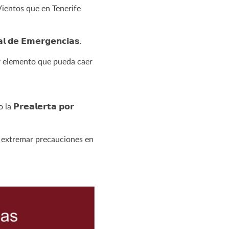
Vientos que en Tenerife
𝗲 𝗘𝗺𝗲𝗿𝗴𝗲𝗻𝗰𝗶𝗮𝘀.
er elemento que pueda caer
𝗲𝗮𝗹𝗲𝗿𝘁𝗮 𝗽𝗼𝗿
ga extremar precauciones en