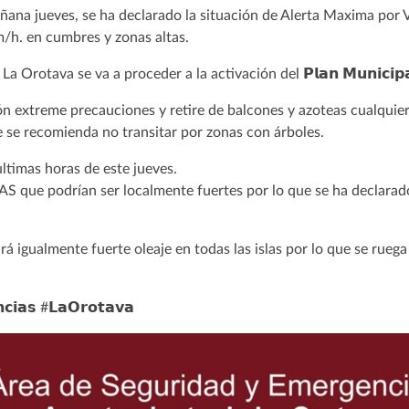
ñana jueves, se ha declarado la situación de Alerta Maxima por 
/h. en cumbres y zonas altas.
otava se va a proceder a la activación del 𝗣𝗹𝗮𝗻 𝗠𝘂𝗻𝗶𝗰𝗶𝗽𝗮𝗹 
ión extreme precauciones y retire de balcones y azoteas cualqui
te se recomienda no transitar por zonas con árboles.
ultimas horas de este jueves.
que podrían ser localmente fuertes por lo que se ha declarado la 𝗣
ará igualmente fuerte oleaje en todas las islas por lo que se rue
𝗰𝗶𝗮𝘀 #𝗟𝗮𝗢𝗿𝗼𝘁𝗮𝘃𝗮