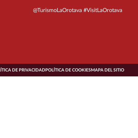
@TurismoLaOrotava #VisitLaOrotava
ÍTICA DE PRIVACIDAD
POLÍTICA DE COOKIES
MAPA DEL SITIO