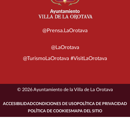
@Prensa.LaOrotava
@LaOrotava
@TurismoLaOrotava #VisitLaOrotava
© 2026 Ayuntamiento de la Villa de La Orotava
ACCESIBILIDAD
CONDICIONES DE USO
POLÍTICA DE PRIVACIDAD
POLÍTICA DE COOKIES
MAPA DEL SITIO