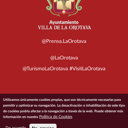
@Prensa.LaOrotava
@LaOrotava
@TurismoLaOrotava #VisitLaOrotava
© 2026 Ayuntamiento de la Villa de La Orotava
Utilizamos únicamente cookies propias, que son técnicamente necesarias para
permitir y optimizar su navegación. La desactivación o inhabilitación de este tipo
de cookies podría afectar a la navegación a través de la web. Puede obtener más
ACCESIBILIDAD
CONDICIONES DE USO
POLÍTICA DE PRIVACIDAD
Política de Cookies
información en nuestra
POLÍTICA DE COOKIES
MAPA DEL SITIO