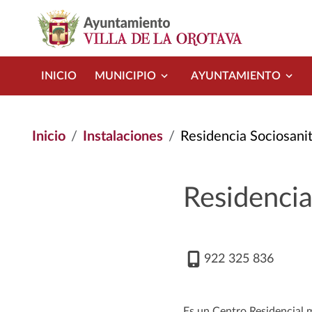
Pasar al contenido principal
INICIO
MUNICIPIO
AYUNTAMIENTO
Inicio
Instalaciones
Residencia Sociosanit
Residencia
922 325 836
Es un Centro Residencial m