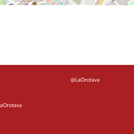
@LaOrotava
aOrotava