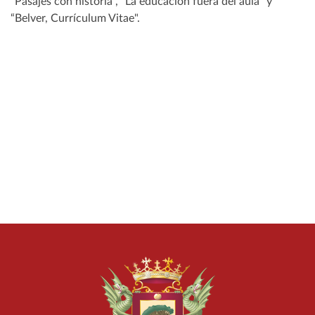
"Pasajes con historia", "La educación fuera del aula" y
“Belver, Currículum Vitae".