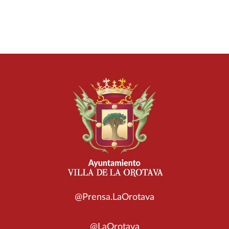
@Prensa.LaOrotava
@LaOrotava