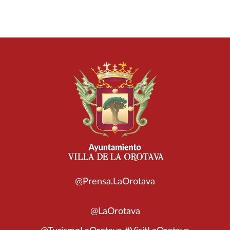
@Prensa.LaOrotava
@LaOrotava