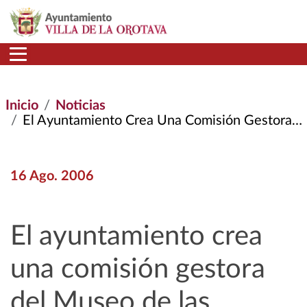
Pasar al contenido principal
Inicio
Noticias
El Ayuntamiento Crea Una Comisión Gestora del Museo de Las Alfombras
16 Ago. 2006
El ayuntamiento crea
una comisión gestora
del Museo de las