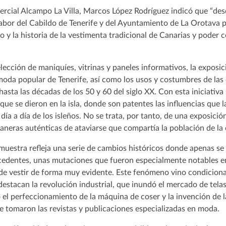
ercial Alcampo La Villa, Marcos López Rodríguez indicó que “des
labor del Cabildo de Tenerife y del Ayuntamiento de La Orotava 
do y la historia de la vestimenta tradicional de Canarias y poder 
lección de maniquíes, vitrinas y paneles informativos, la exposic
 moda popular de Tenerife, así como los usos y costumbres de las
 hasta las décadas de los 50 y 60 del siglo XX. Con esta iniciativ
 que se dieron en la isla, donde son patentes las influencias que
ía a día de los isleños. No se trata, por tanto, de una exposición
aneras auténticas de ataviarse que compartía la población de la
 muestra refleja una serie de cambios históricos donde apenas s
cedentes, unas mutaciones que fueron especialmente notables en
e vestir de forma muy evidente. Este fenómeno vino condiciona
 destacan la revolución industrial, que inundó el mercado de tela
 el perfeccionamiento de la máquina de coser y la invención de 
ue tomaron las revistas y publicaciones especializadas en moda.