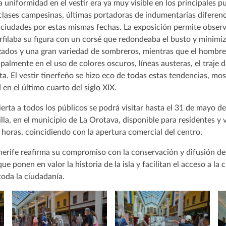
a uniformidad en el vestir era ya muy visible en los principales p
 clases campesinas, últimas portadoras de indumentarias diferen
s ciudades por estas mismas fechas. La exposición permite obser
erfilaba su figura con un corsé que redondeaba el busto y minimiz
ados y una gran variedad de sombreros, mientras que el hombre r
cipalmente en el uso de colores oscuros, líneas austeras, el traje d
ta. El vestir tinerfeño se hizo eco de todas estas tendencias, m
 en el último cuarto del siglo XIX.
ierta a todos los públicos se podrá visitar hasta el 31 de mayo d
lla, en el municipio de La Orotava, disponible para residentes y 
horas, coincidiendo con la apertura comercial del centro.
nerife reafirma su compromiso con la conservación y difusión de 
 ponen en valor la historia de la isla y facilitan el acceso a la 
toda la ciudadanía.