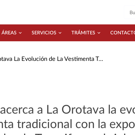
ÁREAS
SERVICIOS
TRÁMITES
CONTACT
enta Tradicional Con La Exposición ‘El Vestir Popular de Tenerife En El Siglo XX’
 acerca a La Orotava la ev
ta tradicional con la expo