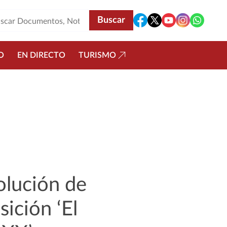
O
EN DIRECTO
TURISMO
olución de
sición ‘El