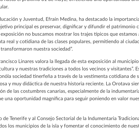
ular.
ducación y Juventud, Efraín Medina, ha destacado la importanci
tivo principal es preservar, dignificar y difundir el patrimonio cu
 exposición no buscamos mostrar los trajes típicos que estamos
menta real y cotidiana de las clases populares, permitiendo al ciu
transformaron nuestra sociedad”.
rancisco Linares valora la llegada de esta exposición al municipi
cultura y nuestras tradiciones a todos los vecinos y visitantes”. 
óla sociedad tinerfeña a través de la vestimenta cotidiana de s
osa y muy didáctica de nuestra historia reciente. La Orotava sie
ión de las costumbres canarias, especialmente de la indumentaria
e una oportunidad magnífica para seguir poniendo en valor nues
o de Tenerife y al Consejo Sectorial de la Indumentaria Tradicion
odos los municipios de la isla y fomentar el conocimiento de nuest