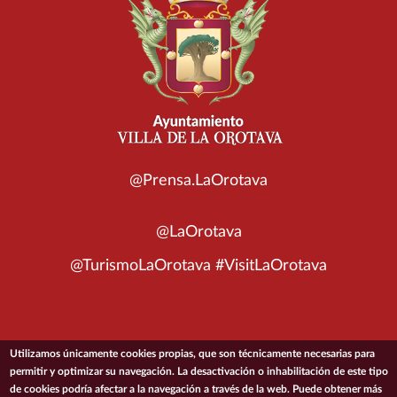
@Prensa.LaOrotava
@LaOrotava
@TurismoLaOrotava #VisitLaOrotava
Utilizamos únicamente cookies propias, que son técnicamente necesarias para
© 2026 Ayuntamiento de la Villa de La Orotava
permitir y optimizar su navegación. La desactivación o inhabilitación de este tipo
de cookies podría afectar a la navegación a través de la web. Puede obtener más