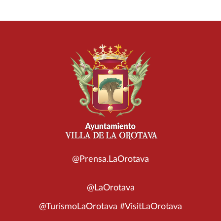
@Prensa.LaOrotava
@LaOrotava
@TurismoLaOrotava #VisitLaOrotava