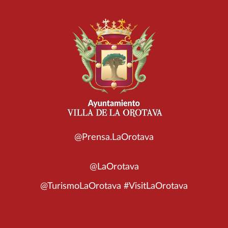
@Prensa.LaOrotava
@LaOrotava
@TurismoLaOrotava #VisitLaOrotava