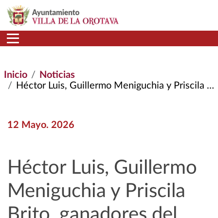
Pasar al contenido principal
Inicio
Noticias
Héctor Luis, Guillermo Meniguchia y Priscila Brito, Ganadores del XXVI Certamen de Relato Hiperbreve
12 Mayo. 2026
Héctor Luis, Guillermo
Meniguchia y Priscila
Brito, ganadores del