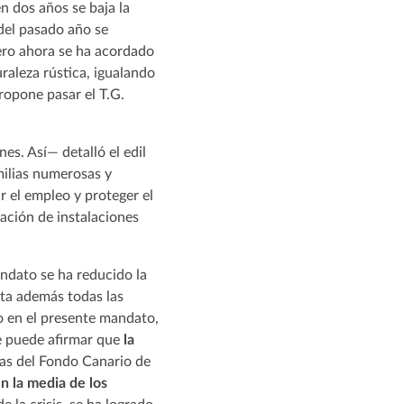
n dos años se baja la
 del pasado año se
ero ahora se ha acordado
uraleza rústica, igualando
propone pasar el T.G.
es. Así— detalló el edil
milias numerosas y
 el empleo y proteger el
zación de instalaciones
ndato se ha reducido la
nta además todas las
o en el presente mandato,
se puede afirmar que
la
rias del Fondo Canario de
en la media de los