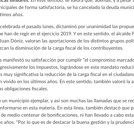
icas similares.
En este sentido, se valora que, además, y a pesar d
icipales de forma satisfactoria, se ha cancelado la deuda munic
ltimos años.
celebrada el pasado lunes, dictaminó por unanimidad las propue
 han de regir en el ejercicio 2019. Y en este sentido, el alcalde 
uan Dóniz, valoran las aportaciones de los distintos grupos polí
an la disminución de la carga fiscal de los contribuyentes.
es manifestó su satisfacción por cumplir “el compromiso marcado
ogresivamente los impuestos, lográndose en este mandato reduci
muy significativa la reducción de la carga fiscal en el ciudadano
n vivido en los últimos años. En este sentido, también valoró la 
 obligaciones fiscales.
 un municipio ejemplar, y así son muchas las llamadas que se re
 informarse en esta materia. En esta línea, también destacó que 
de medio centenar de bonificaciones, ni han llevado a cabo est
s años. “Por lo que es de destacar la buena gestión y la prudenci