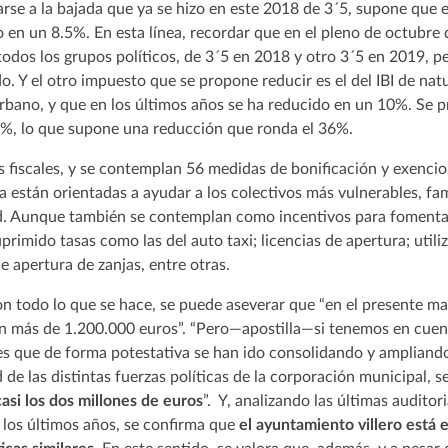
rse a la bajada que ya se hizo en este 2018 de 3´5, supone que e
o en un 8.5%. En esta línea, recordar que en el pleno de octubre
odos los grupos políticos, de 3´5 en 2018 y otro 3´5 en 2019, p
o. Y el otro impuesto que se propone reducir es el del IBI de nat
I urbano, y que en los últimos años se ha reducido en un 10%. Se 
8%, lo que supone una reducción que ronda el 36%.
 fiscales, y se contemplan 56 medidas de bonificación y exencion
 están orientadas a ayudar a los colectivos más vulnerables, fa
. Aunque también se contemplan como incentivos para fomentar
rimido tasas como las del auto taxi; licencias de apertura; utili
e apertura de zanjas, entre otras.
n todo lo que se hace, se puede aseverar que “en el presente ma
s en más de 1.200.000 euros”. “Pero—apostilla—si tenemos en cue
es que de forma potestativa se han ido consolidando y ampliand
 de las distintas fuerzas políticas de la corporación municipal, 
casi los dos millones de euros
”. Y, analizando las últimas audito
 los últimos años, se confirma que
el ayuntamiento villero está 