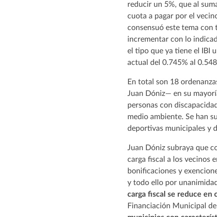
reducir un 5%, que al suma
cuota a pagar por el vecin
consensuó este tema con t
incrementar con lo indicad
el tipo que ya tiene el IB
actual del 0.745% al 0.54
En total son 18 ordenanzas
Juan Dóniz— en su mayoría
personas con discapacidad
medio ambiente. Se han sup
deportivas municipales y d
Juan Dóniz subraya que co
carga fiscal a los vecino
bonificaciones y exencion
y todo ello por unanimidad
carga fiscal se reduce en 
Financiación Municipal de