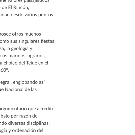
ne valores paisajísticos
 de El Rincón,
ridad desde varios puntos
o posee otros muchos
omo sus singulares fiestas
za, la geología y
mas marinos, agrarios,
 el pico del Teide en el
360º.
tegral, englobando así
ue Nacional de las
argumentario que acredite
abajo por razón de
do diversas disciplinas:
logía y ordenación del