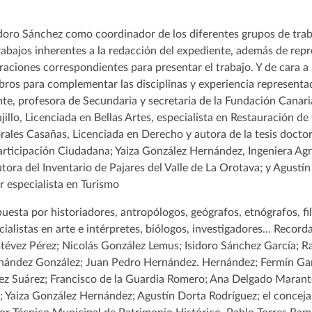
idoro Sánchez como coordinador de los diferentes grupos de tra
trabajos inherentes a la redacción del expediente, además de rep
raciones correspondientes para presentar el trabajo. Y de cara 
bros para complementar las disciplinas y experiencia representa
, profesora de Secundaria y secretaria de la Fundación Canari
jillo, Licenciada en Bellas Artes, especialista en Restauración d
ales Casañas, Licenciada en Derecho y autora de la tesis doctor
Participación Ciudadana; Yaiza González Hernández, Ingeniera Ag
tora del Inventario de Pajares del Valle de La Orotava; y Agustí
r especialista en Turismo
uesta por historiadores, antropólogos, geógrafos, etnógrafos, fi
cialistas en arte e intérpretes, biólogos, investigadores... Recor
Estévez Pérez; Nicolás González Lemus; Isidoro Sánchez García; 
ández González; Juan Pedro Hernández. Hernández; Fermín Gar
lez Suárez; Francisco de la Guardia Romero; Ana Delgado Marante
; Yaiza González Hernández; Agustín Dorta Rodríguez; el conceja