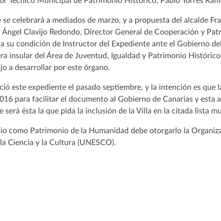
or Técnico Municipal de Patrimonio Histórico, Pablo Torres Ram
 se celebrará a mediados de marzo, y a propuesta del alcalde Fra
l Ángel Clavijo Redondo, Director General de Cooperación y Patr
 su condición de Instructor del Expediente ante el Gobierno del
 insular del Área de Juventud, Igualdad y Patrimonio Histórico, 
jo a desarrollar por este órgano.
ició este expediente el pasado septiembre, y la intención es que
 2016 para facilitar el documento al Gobierno de Canarias y esta a
 será ésta la que pida la inclusión de la Villa en la citada lista m
pio como Patrimonio de la Humanidad debe otorgarlo la Organiz
 la Ciencia y la Cultura (UNESCO).