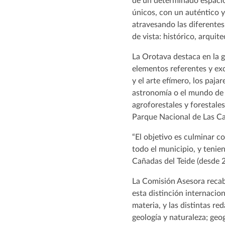
de un determinado espacio 
únicos, con un auténtico y
atravesando las diferentes
de vista: histórico, arquit
La Orotava destaca en la g
elementos referentes y ex
y el arte efímero, los pajar
astronomía o el mundo de l
agroforestales y forestales
Parque Nacional de Las Cañ
“El objetivo es culminar c
todo el municipio, y teni
Cañadas del Teide (desde 2
La Comisión Asesora recab
esta distinción internacio
materia, y las distintas r
geología y naturaleza; geog