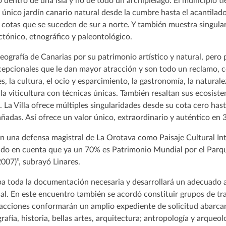
dentro de una isla y no de todo un archipiélago. El municipio tie
 único jardín canario natural desde la cumbre hasta el acantilado
 cotas que se suceden de sur a norte. Y también muestra singula
ectónico, etnográfico y paleontológico.
eografía de Canarias por su patrimonio artístico y natural, per
cepcionales que le dan mayor atracción y son todo un reclamo, c
es, la cultura, el ocio y esparcimiento, la gastronomía, la naturale
a viticultura con técnicas únicas. También resaltan sus ecosiste
. La Villa ofrece múltiples singularidades desde su cota cero hasta
adas. Así ofrece un valor único, extraordinario y auténtico en 
on una defensa magistral de La Orotava como Paisaje Cultural In
endo en cuenta que ya un 70% es Patrimonio Mundial por el Parq
007)”, subrayó Linares.
a toda la documentación necesaria y desarrollará un adecuado 
nal. En este encuentro también se acordó constituir grupos de tr
edacciones conformarán un amplio expediente de solicitud abarcan
rafía, historia, bellas artes, arquitectura; antropología y arqueo