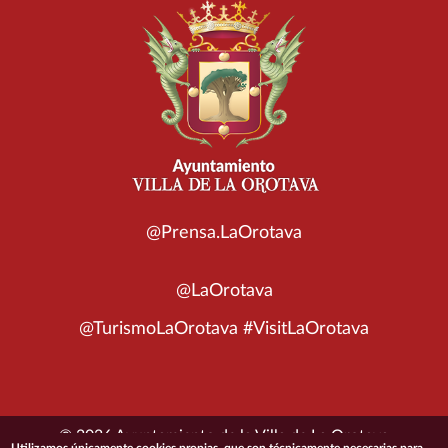
@Prensa.LaOrotava
@LaOrotava
@TurismoLaOrotava #VisitLaOrotava
© 2026 Ayuntamiento de la Villa de La Orotava