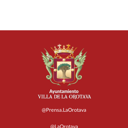
@Prensa.LaOrotava
@LaOrotava