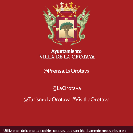
@Prensa.LaOrotava
@LaOrotava
@TurismoLaOrotava #VisitLaOrotava
Utilizamos únicamente cookies propias, que son técnicamente necesarias para
© 2026 Ayuntamiento de la Villa de La Orotava