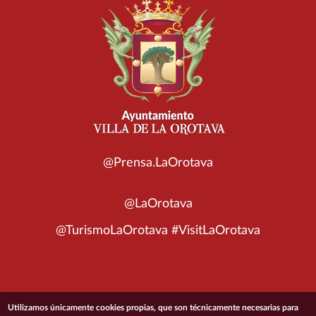
@Prensa.LaOrotava
@LaOrotava
@TurismoLaOrotava #VisitLaOrotava
© 2026 Ayuntamiento de la Villa de La Orotava
Utilizamos únicamente cookies propias, que son técnicamente necesarias para