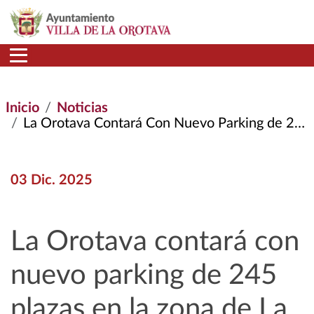
Pasar al contenido principal
Inicio
Noticias
La Orotava Contará Con Nuevo Parking de 245 Plazas En La Zona de La Torrita
03 Dic. 2025
La Orotava contará con
nuevo parking de 245
plazas en la zona de La