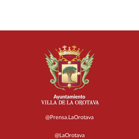
@Prensa.LaOrotava
@LaOrotava