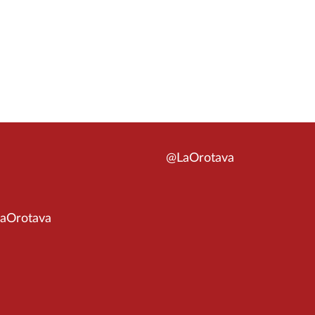
@LaOrotava
aOrotava