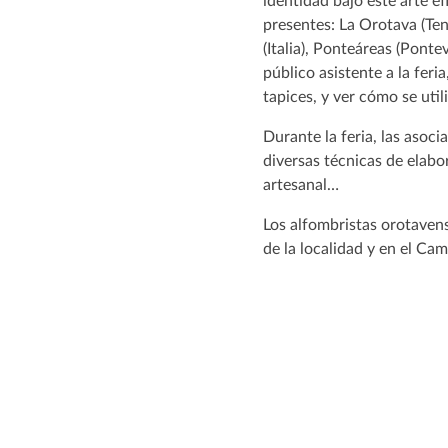
identidad bajo este arte e
presentes: La Orotava (Tene
(Italia), Ponteáreas (Pont
público asistente a la feri
tapices, y ver cómo se util
Durante la feria, las asoci
diversas técnicas de elabo
artesanal…
Los alfombristas orotaven
de la localidad y en el Ca