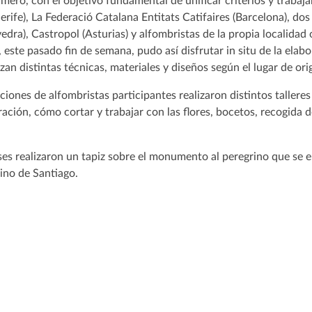
fímero, con el objetivo fundamental de unificar criterios y traba
rife), La Federació Catalana Entitats Catifaires (Barcelona), dos
evedra), Castropol (Asturias) y alfombristas de la propia localida
a, este pasado fin de semana, pudo así disfrutar in situ de la elab
izan distintas técnicas, materiales y diseños según el lugar de ori
aciones de alfombristas participantes realizaron distintos tallere
ración, cómo cortar y trabajar con las flores, bocetos, recogida d
ses realizaron un tapiz sobre el monumento al peregrino que se 
mino de Santiago.