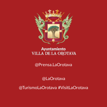
@Prensa.LaOrotava
@LaOrotava
@TurismoLaOrotava #VisitLaOrotava