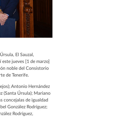
Úrsula, El Sauzal,
 este jueves [1 de marzo]
lón noble del Consistorio
te de Tenerife.
lejos); Antonio Hernández
z (Santa Úrsula); Mariano
as concejalas de igualdad
abel González Rodríguez;
nzález Rodríguez,