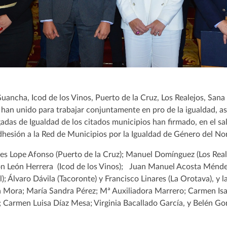
ancha, Icod de los Vinos, Puerto de la Cruz, Los Realejos, Sana 
han unido para trabajar conjuntamente en pro de la igualdad, así
gadas de Igualdad de los citados municipios han firmado, en el sa
dhesión a la Red de Municipios por la Igualdad de Género del Nor
ldes Lope Afonso (Puerto de la Cruz); Manuel Domínguez (Los Rea
n León Herrera (Icod de los Vinos); Juan Manuel Acosta Ménde
); Álvaro Dávila (Tacoronte) y Francisco Linares (La Orotava), y l
a Mora; María Sandra Pérez; Mª Auxiliadora Marrero; Carmen Is
 Carmen Luisa Díaz Mesa; Virginia Bacallado García, y Belén Go