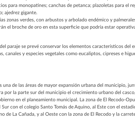
cios para monopatines; canchas de petanca; plazoletas para el r
o; ajedrez gigante.
as zonas verdes, con arbustos y arbolado endémico y palmerales
án el broche de oro en esta superficie que podría estar operati
 del paraje se prevé conservar los elementos característicos del
as, canales y especies vegetales como eucaliptos, cipreses e higu
s una de las áreas de mayor expansión urbana del municipio, ju
rra por la parte sur del municipio el crecimiento urbano del casco
obierno en el planeamiento municipal. La zona de El Recodo-Opun
 Sur con el colegio Santo Tomás de Aquino, al Este con el estadi
no de La Cañada, y al Oeste con la zona de El Recodo y la carret