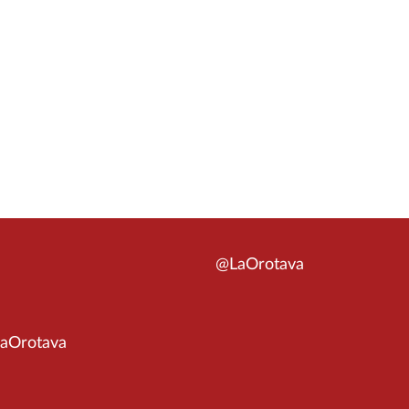
@LaOrotava
aOrotava