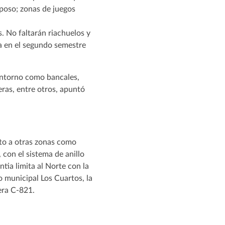
eposo; zonas de juegos
. No faltarán riachuelos y
va en el segundo semestre
 entorno como bancales,
eras, entre otros, apuntó
nto a otras zonas como
, con el sistema de anillo
tia limita al Norte con la
o municipal Los Cuartos, la
era C-821.