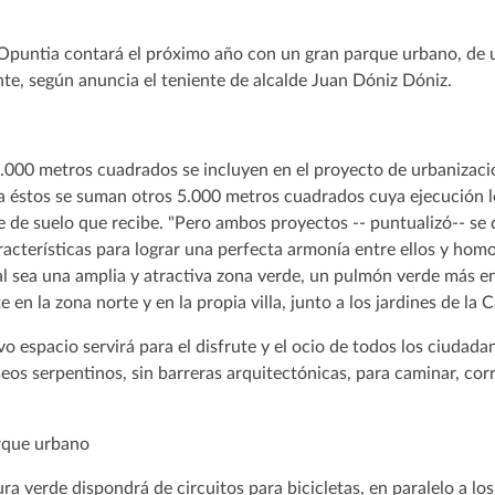
Opuntia contará el próximo año con un gran parque urbano, de
, según anuncia el teniente de alcalde Juan Dóniz Dóniz.
0.000 metros cuadrados se incluyen en el proyecto de urbanizació
a éstos se suman otros 5.000 metros cuadrados cuya ejecución l
rte de suelo que recibe. "Pero ambos proyectos -- puntualizó-- se
aracterísticas para lograr una perfecta armonía entre ellos y hom
al sea una amplia y atractiva zona verde, un pulmón verde más e
 en la zona norte y en la propia villa, junto a los jardines de la
o espacio servirá para el disfrute y el ocio de todos los ciudada
eos serpentinos, sin barreras arquitectónicas, para caminar, corre
ra verde dispondrá de circuitos para bicicletas, en paralelo a l