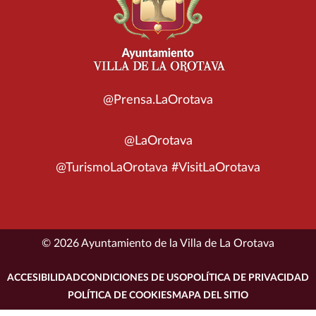
@Prensa.LaOrotava
@LaOrotava
@TurismoLaOrotava #VisitLaOrotava
© 2026 Ayuntamiento de la Villa de La Orotava
ACCESIBILIDAD
CONDICIONES DE USO
POLÍTICA DE PRIVACIDAD
POLÍTICA DE COOKIES
MAPA DEL SITIO