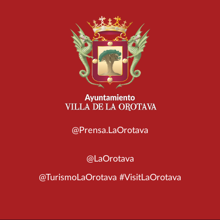
@Prensa.LaOrotava
@LaOrotava
@TurismoLaOrotava #VisitLaOrotava